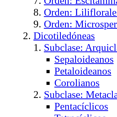
Orden: Escitamin
Orden: Liliflorale
Orden: Microspe
Dicotiledóneas
Subclase: Arquic
Sepaloideanos
Petaloideanos
Corolianos
Subclase: Metacl
Pentacíclicos