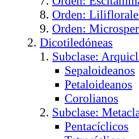
Orden: Escitamin
Orden: Liliflorale
Orden: Microspe
Dicotiledóneas
Subclase: Arquic
Sepaloideanos
Petaloideanos
Corolianos
Subclase: Metacl
Pentacíclicos