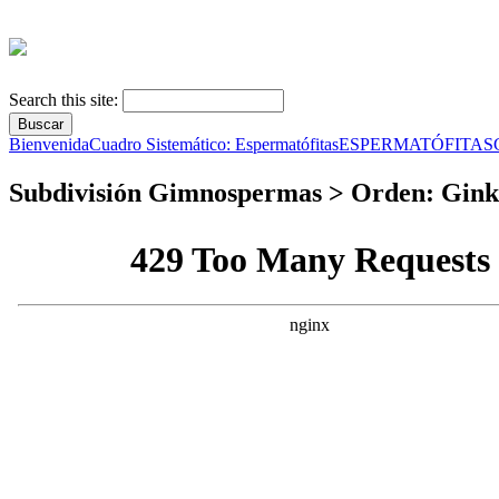
Search this site:
Bienvenida
Cuadro Sistemático: Espermatófitas
ESPERMATÓFITAS
Subdivisión Gimnospermas > Orden: Ginkg