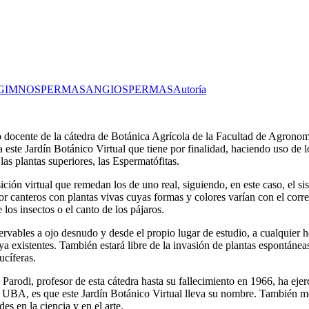
GIMNOSPERMAS
ANGIOSPERMAS
Autoría
 docente de la cátedra de Botánica Agrícola de la Facultad de Agronom
za este Jardín Botánico Virtual que tiene por finalidad, haciendo uso de
as plantas superiores, las Espermatófitas.
ón virtual que remedan los de uno real, siguiendo, en este caso, el si
or canteros con plantas vivas cuyas formas y colores varían con el correr
 los insectos o el canto de los pájaros.
servables a ojo desnudo y desde el propio lugar de estudio, a cualquier 
ya existentes. También estará libre de la invasión de plantas espontánea
ucíferas.
 Parodi, profesor de esta cátedra hasta su fallecimiento en 1966, ha eje
BA, es que este Jardín Botánico Virtual lleva su nombre. También mer
s en la ciencia y en el arte.