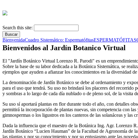
Search this site:
Bienvenida
Cuadro Sistemático: Espermatófitas
ESPERMATÓFITAS
Bienvenidos al Jardín Botanico Virtual
El "Jardín Botánico Virtual Lorenzo R. Parodi" es un emprendimiento
Sobre la base de su labor dedicada a la Botánica Sistemática, se reali
ejemplos que ayuden a afianzar los conocimientos en la diversidad de l
La denominación de Jardín Botánico se debe al ordenamiento y exposici
para el uso que tendrá. Su uso no brindará los placeres del recorrido p
y sombras a lo largo de cada día nublado o de pleno sol, de la visita de
Su uso sí aportará plantas en flor durante todo el año, con detalles ob
permitirá la incorporación de plantas nuevas, sin competencia con las 
gimnospermas o los ligustros en los canteros de las solanáceas y las cr
Dada la influencia que el maestro de la Botánica Ing. Agr. Lorenzo R.
Jardín Botánico “Lucien Hauman” de la Facultad de Agronomía de la U
las plantas y por su conocimiento y por su entusiasmo ante las novedade